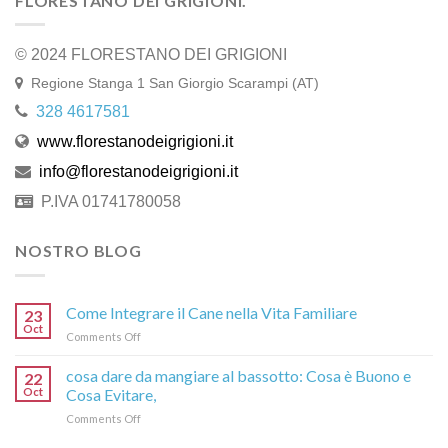
FLORESTANO DEI GRIGIONI.
© 2024 FLORESTANO DEI GRIGIONI
Regione Stanga 1 San Giorgio Scarampi (AT)
328 4617581
www.florestanodeigrigioni.it
info@florestanodeigrigioni.it
P.IVA 01741780058
NOSTRO BLOG
Come Integrare il Cane nella Vita Familiare
23
Oct
on
Comments Off
Come
Integrare
cosa dare da mangiare al bassotto: Cosa è Buono e
22
il
Oct
Cosa Evitare,
Cane
on
Comments Off
nella
cosa
Vita