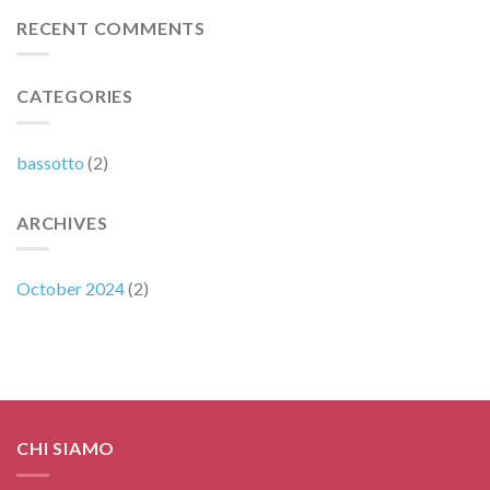
dare
Familiare
da
RECENT COMMENTS
mangiare
al
bassotto:
CATEGORIES
Cosa
è
Buono
e
bassotto
(2)
Cosa
Evitare,
ARCHIVES
October 2024
(2)
CHI SIAMO