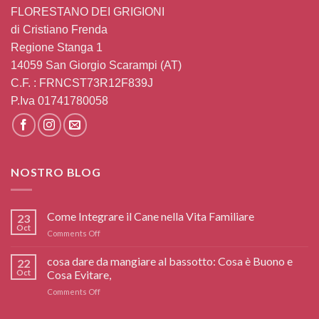
FLORESTANO DEI GRIGIONI
di Cristiano Frenda
Regione Stanga 1
14059 San Giorgio Scarampi (AT)
C.F. : FRNCST73R12F839J
P.Iva 01741780058
NOSTRO BLOG
Come Integrare il Cane nella Vita Familiare
23
Oct
on
Comments Off
Come
Integrare
cosa dare da mangiare al bassotto: Cosa è Buono e
22
il
Oct
Cosa Evitare,
Cane
on
Comments Off
nella
cosa
Vita
dare
Familiare