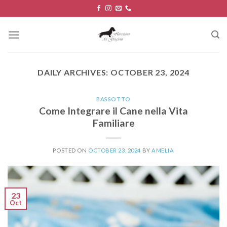
Skip
to
content
DAILY ARCHIVES:
OCTOBER 23, 2024
BASSOTTO
Come Integrare il Cane nella Vita
Familiare
POSTED ON
OCTOBER 23, 2024
BY
AMELIA
23
Oct