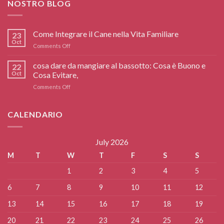
NOSTRO BLOG
Come Integrare il Cane nella Vita Familiare
23
Oct
on
Comments Off
Come
Integrare
cosa dare da mangiare al bassotto: Cosa è Buono e
22
il
Oct
Cosa Evitare,
Cane
on
Comments Off
nella
cosa
Vita
dare
Familiare
da
CALENDARIO
mangiare
al
bassotto:
July 2026
Cosa
M
T
W
T
F
S
S
è
Buono
1
2
3
4
5
e
Cosa
6
7
8
9
10
11
12
Evitare,
13
14
15
16
17
18
19
20
21
22
23
24
25
26