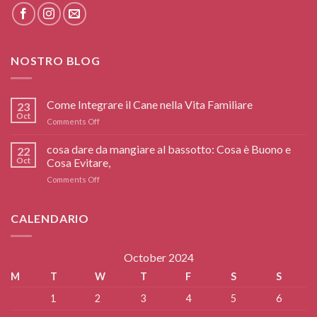
NOSTRO BLOG
Come Integrare il Cane nella Vita Familiare
23
Oct
on
Comments Off
Come
Integrare
cosa dare da mangiare al bassotto: Cosa è Buono e
22
il
Oct
Cosa Evitare,
Cane
on
Comments Off
nella
cosa
Vita
dare
Familiare
da
CALENDARIO
mangiare
al
bassotto:
October 2024
Cosa
M
T
W
T
F
S
S
è
Buono
1
2
3
4
5
6
e
Cosa