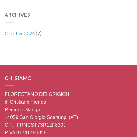
Cosa
Evitare,
ARCHIVES
October 2024
(2)
CHI SIAMO
FLORESTANO DEI GRIGIONI
di Cristiano Frenda
Regione Stanga 1
14059 San Giorgio Scarampi (AT)
C.F. : FRNCST73R12F839J
P.Iva 01741780058