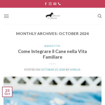
Skip
to
content
MONTHLY ARCHIVES:
OCTOBER 2024
BASSOTTO
Come Integrare il Cane nella Vita
Familiare
POSTED ON
OCTOBER 23, 2024
BY
AMELIA
23
Oct